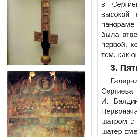
в Сергие
высокой 
панораме 
была отве
первой, к
тем, как о
3. Пя
Галере
Сергиева 
И. Балди
Первонач
шатром с 
шатер сме