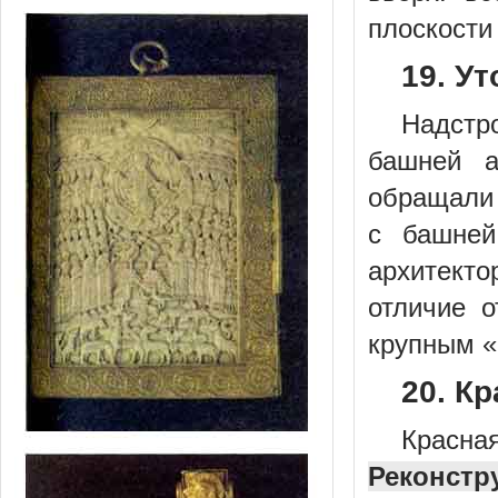
плоскости
19. У
Надстр
башней а
обращали 
с башней
архитект
отличие 
крупным «
20. К
Красн
Реконстр