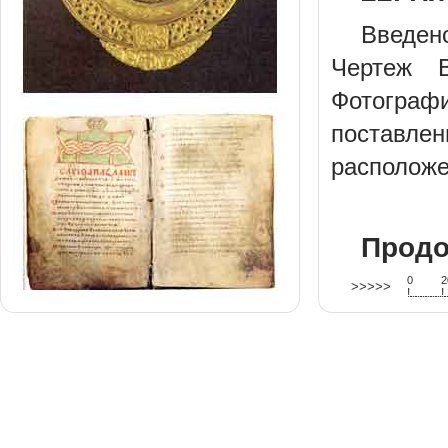
Введен
Чертеж В
Фотограф
поставлен
расположе
Продо
0
2
>>>>>
!
.
.
.
.
.
.
.
.
.
.
.
.
.
.
.
.
.
.
.
!
.
.
.