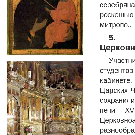
серебряна
роскошь
митропо...
5. 
Церковн
Участн
студенто
кабинете
Царских Ч
сохранил
печи XV
Церковн
разнообр