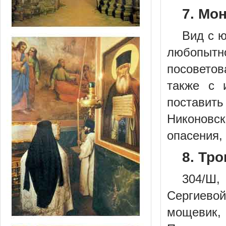
7. Мо
Вид с ю
любопыт
посовето
также с 
постави
Никоновск
опасения, 
8. Тр
304/Ш,
Сергиево
мощевик, 