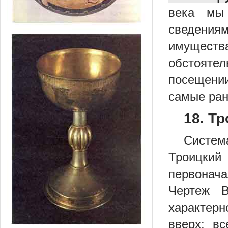
века мы 
сведения
имущества
обстояте
посещении
самые ран
18. Т
Систем
Троицки
первонач
Чертеж В
характерн
вверх: в