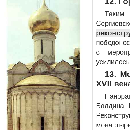
12. Г
Таким
Сергиевс
реконстр
победонос
с мероп
усилилось
13. М
XVII век
Панора
Балдина 
Реконстр
монастыре