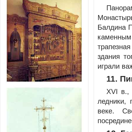
Панора
Монастырь
Балдина П
каменным 
трапезная
здания то
играли ва
11. П
XVI в.,
ледники,
веке. С
посредине