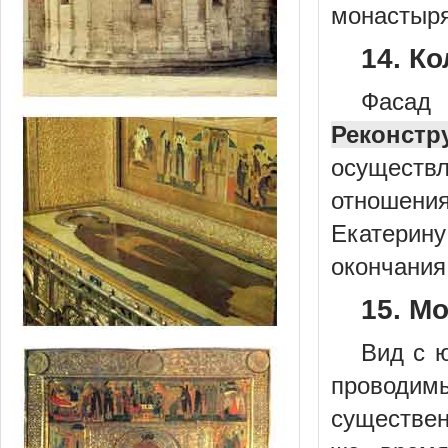
монастыря 
14. Ко
Фасад 
Реконстр
осуществл
отношени
Екатерину
окончания 
15. Мо
Вид с ю
проводи
существен