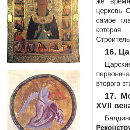
же время
церковь С
самое гл
которая 
Строительс
16. Ца
Царск
первонача
второго эт
17. М
XVII век
Балдина
Реконстр