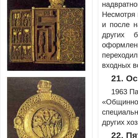
надвратн
Несмотря 
и после н
других 
оформлен
переходил
входных во
21. О
1963 П
«Общинно
специальн
других хо
22. Пя