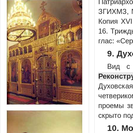
Патриарх
ЗГИХМЗ, №
Копия XVI
16. Трижд
глас: «Сер
9. Дух
Вид с 
Реконстр
Духовска
четверик
проемы зв
скрыто под
10. М