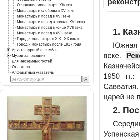
реконст
Основание монастыря. XIV век
Монастырь и слободы в XV веке
Монастырь и посад в XVI веке
Монастырь и посад в начале XVII века
Монастырь и посад в конце XVII века
1. Каз
Монастырь и посад в XVIII веке
Город и монастырь в XIX - XX веках
Южная 
Город и монастырь после 1917 года
Архитектурный ансамбль
веке.
Рек
Музей-заповедник
Для иноземных гостей
Казначейс
От автора
Алфавитный указатель
1950 гг.
Савватия
царей не 
2. По
Середин
Успенская