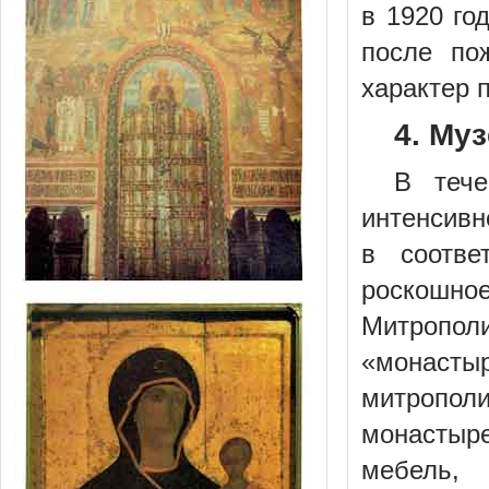
в 1920 го
после по
характер 
4. Му
В тече
интенсивн
в соотве
роскошно
Митропол
«монастыр
митропол
монастыре
мебель,