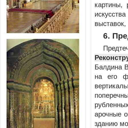
картины, 
искусств
выставок, 
6. Пре
Предт
Реконстр
Балдина В
на его ф
вертика
поперечн
рубленны
арочные о
зданию мо