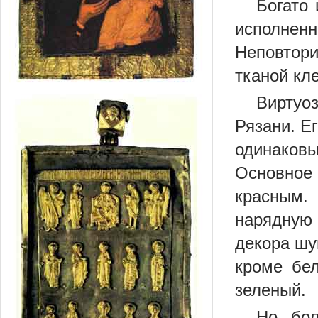
Богато
исполнен
Неповтор
тканой кл
Виртуо
Рязани. Ег
одинаковы
Основное
красным.
нарядную
декора шу
кроме бел
зеленый.
Но бол