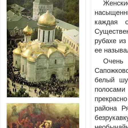
Женски
насыщенны
каждая о
Существен
рубахе из
ее называ
Очень
Сапожковс
белый шу
полосами
прекрасно
района Р
безрукавк
необычайн