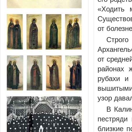
«Ходить 
Существов
от болезне
Строго
Архангель
от средне
районах 
рубахи и
вышитыми 
узор давал
В Кали
пестряди
близкие п