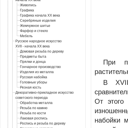
начала XX века
Живопись
Графика
Графика начала XX века
Серебряные изделия
Жемчужное шитье
Фарфор и стекло
Мебель
Русское народное искусство
XVII - начала XX века
Домовая резьба по дереву
Предметы быта
При п
Прялки и донца
Гончарное производство
раститель
Изделия из металла
Русская набойка
В XVI
Головные уборы
Резная кость
сравнител
Декоративно-прикладное искусство
советского периода
От этого
Обработка металла
Резьба по камню
изношенн
Резьба по кости
Лаковая роспись
набойки 
Роспись и резьба по дереву