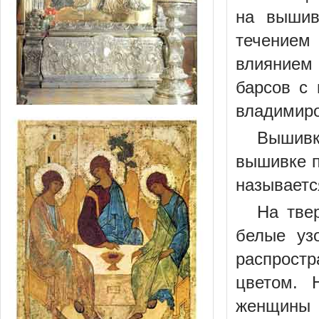
на вышив
течением
влиянием 
барсов с
владимиро
Вышивк
вышивке п
называетс
На тве
белые уз
распрост
цветом. 
женщины 