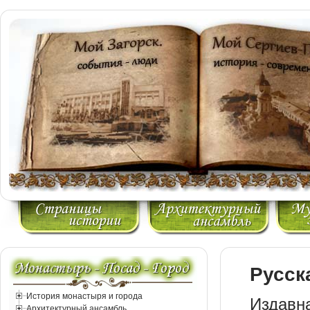
Русск
История монастыря и города
Издавн
Архитектурный ансамбль