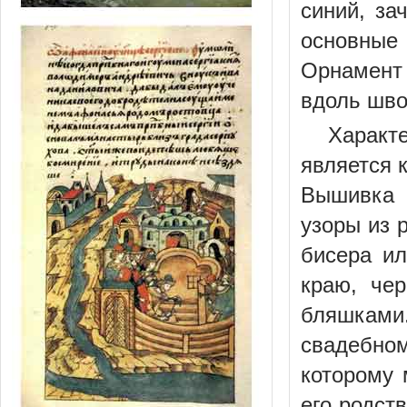
синий, за
основные
Орнамент
вдоль шво
Характ
является 
Вышивка 
узоры из 
бисера ил
краю, че
бляшками
свадебном
которому 
его родств