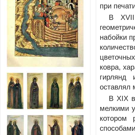
при печат
В XVI
геометри
набойки п
количест
цветочных
ковра, хар
гирлянд 
оставлял 
В XIX 
мелкими у
котором 
способами