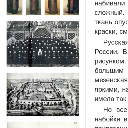
набивали 
сложный. 
ткань опу
краски, с
Русска
России. 
рисунком.
большим
мезенска
яркими, н
имела так
Но все
набойки в