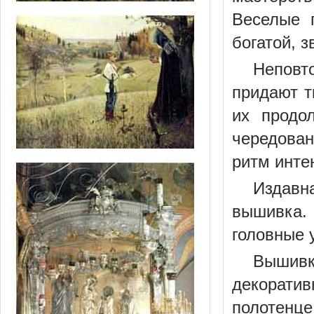
Веселые 
богатой, 
Неповт
придают т
их продо
чередова
ритм инте
Издавн
вышивка.
головные 
Вышивк
декорати
полотенце