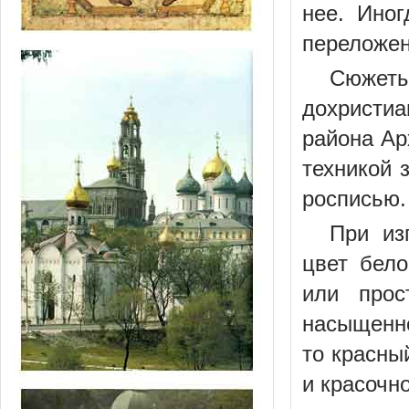
нее. Ино
переложен
Сюжеты
дохристиа
района Ар
техникой 
росписью.
При из
цвет бело
или прос
насыщенно
то красны
и красочн