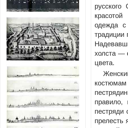
русского
красотой
одежда с
традиции 
Надевавш
холста — 
цвета.
Женски
костюма
пестряди
правило,
пестряди 
прелесть 