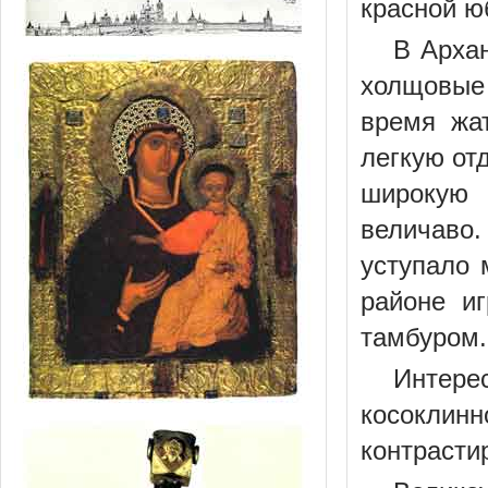
красной ю
В Арха
холщовые 
время жа
легкую от
широкую 
величаво
уступало 
районе и
тамбуром.
Интер
косоклин
контрасти