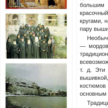
большим 
красочный
кругами, 
пару выши
Необыч
— мордов
традицион
всевозмож
т. д. Эти
вышивкой
костюмов
основным 
Традиц