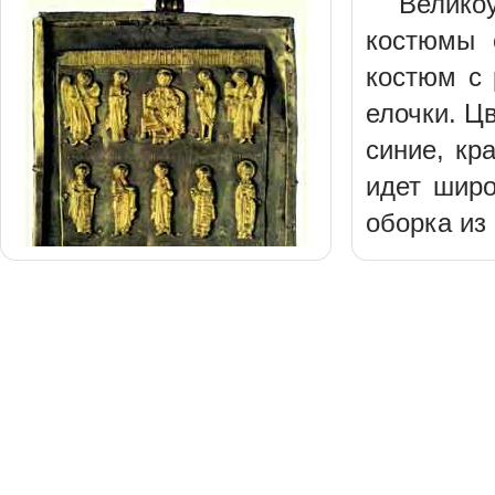
Велико
костюмы 
костюм с
елочки. Ц
синие, кр
идет широ
оборка из