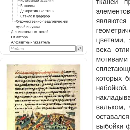
тканей п
Кружевные изделия
Вышивка
элементо
Декоративные ткани
Стекло и фарфор
являются
Художественно-педагогический
музей игрушки
геометри
Для иноземных гостей
От автора
цветами, 
Алфавитный указатель
века отл
мотивами 
сплетающ
которых б
набойкой.
накладыв
вальком, 
оставалс
выбойки ф