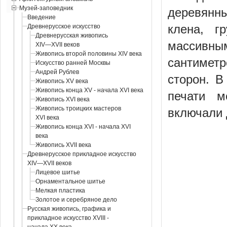
Музей-заповедник
деревянн
Введение
клена, г
Древнерусское искусство
Древнерусская живопись
массивны
XIV—XVII веков
Живопись второй половины XIV века
сантиметр
Искусство ранней Москвы
Андрей Рублев
сторон. В
Живопись XV века
Живопись конца XV - начала XVI века
печати м
Живопись XVI века
Живопись троицких мастеров
включали 
XVI века
Живопись конца XVI - начала XVI
века
Живопись XVII века
Древнерусское прикладное искусство
XIV—XVII веков
Лицевое шитье
Орнаментальное шитье
Мелкая пластика
Золотое и серебряное дело
Русская живопись, графика и
прикладное искусство XVIII -