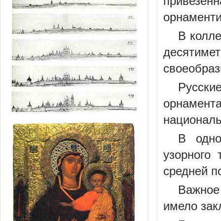
привезенн
орнаменти
В колле
десятиме
своеобраз
Русски
орнамент
националь
В одно
узорного 
средней п
Важное
имело зак