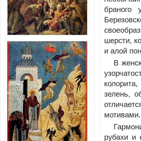
браного 
Березов
своеобра
шерсти, к
и алой по
В женс
узорчатос
колорита
зелень, о
отличает
мотивами.
Гармон
рубахи и