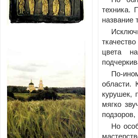
техника. 
название 
Исключ
ткачество
цвета на
подчеркив
По-ино
области. 
курушек, 
мягко зву
подзоров,
Но осо
мастерст