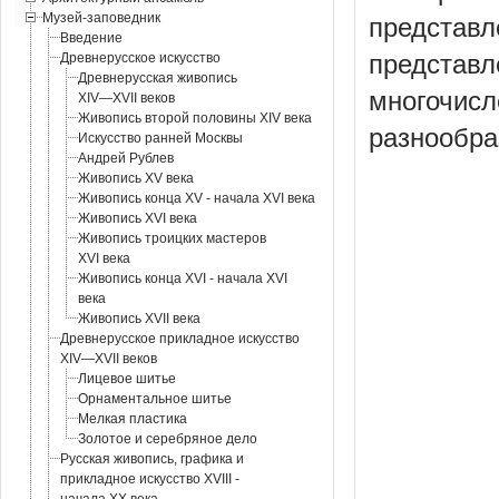
Музей-заповедник
представл
Введение
представ
Древнерусское искусство
Древнерусская живопись
многочис
XIV—XVII веков
Живопись второй половины XIV века
разнообра
Искусство ранней Москвы
Андрей Рублев
Живопись XV века
Живопись конца XV - начала XVI века
Живопись XVI века
Живопись троицких мастеров
XVI века
Живопись конца XVI - начала XVI
века
Живопись XVII века
Древнерусское прикладное искусство
XIV—XVII веков
Лицевое шитье
Орнаментальное шитье
Мелкая пластика
Золотое и серебряное дело
Русская живопись, графика и
прикладное искусство XVIII -