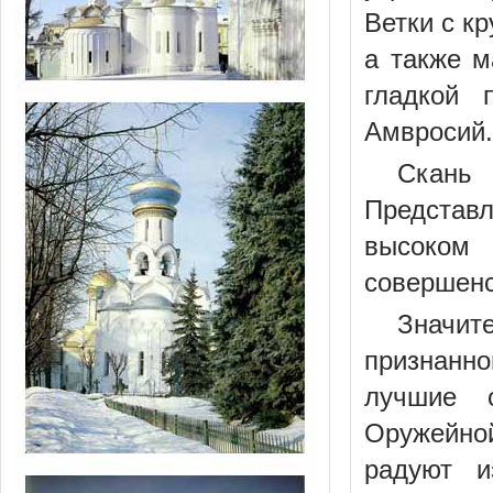
Ветки с к
а также м
гладкой 
Амвросий.
Скань
Представ
высоком
совершенс
Значи
признанно
лучшие о
Оружейно
радуют и