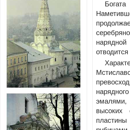
Богата
Наметивш
продолжа
серебряно
нарядной
отводится
Характ
Мстислав
превосхо
нарядног
эмалями,
высоких 
пластины
рубинами