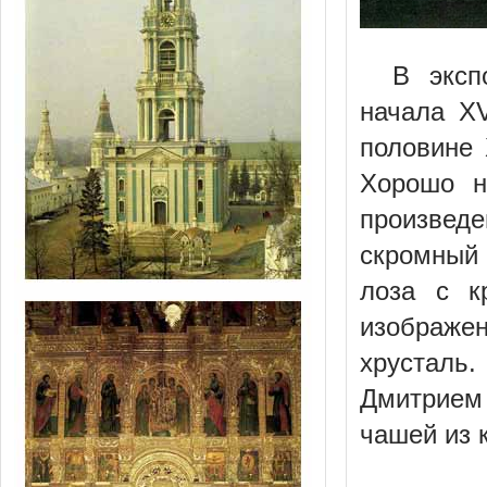
В эксп
начала XV
половине 
Хорошо н
произвед
скромный
лоза с к
изображе
хрусталь
Дмитрием
чашей из 