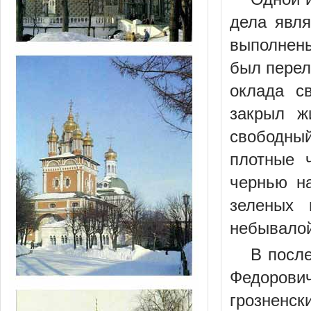
дела явля
выполнены
был перел
оклада с
закрыл ж
свободный
плотные 
чернью н
зеленых 
небывалой
В посл
Федорови
грозненск