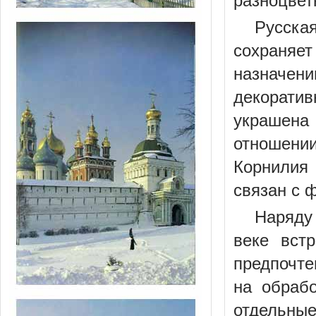
разноцвет
Русска
сохраняе
назначени
декоратив
украшена
отношени
Корнилия 
связан с 
Наряду
веке вст
предпочте
на обраб
отдельные