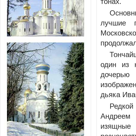
тонах.
Основн
лучшие п
Московско
продолжал
Тончай
один из 
дочерью
изображен
дьяка Ива
Редкой
Андреем 
изящные