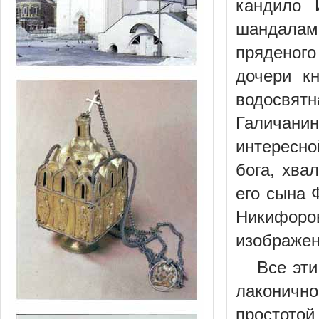
кандило 
шандалам
пряденого
дочери к
водосвят
Галичани
интересно
бога, хва
его сына 
Никифоро
изображен
Все эт
лаконичн
простотой