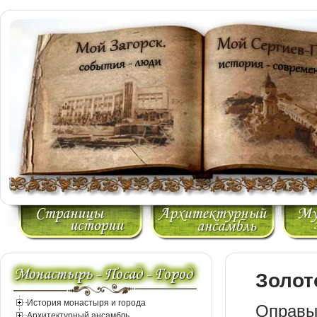
Золот
История монастыря и города
Оправ
Архитектурный ансамбль