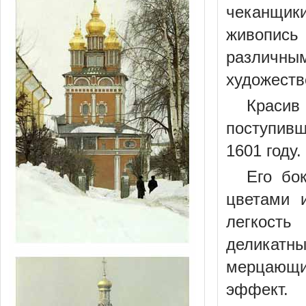
чеканщик
живопись
различны
художеств
Красив
поступивш
1601 году.
Его бо
цветами 
легкость
деликатн
мерцающи
эффект.