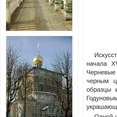
Искусс
начала X
Черневые
черным ц
образцы 
Годуновы
украшающи
Одной и