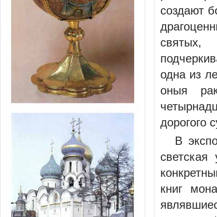
создают б
драгоцен
святых,
подчеркив
одна из л
оныя ра
четырнадц
дорогого с
В эксп
светская 
конкретны
книг мон
являвшиес