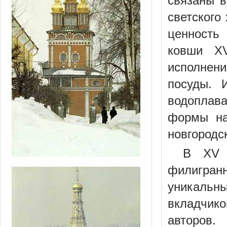
связаны в
светского
ценность
ковши XV
исполнен
посуды. 
водоплав
формы на
новгородс
В XV 
филигран
уникальн
вкладчик
авторов.