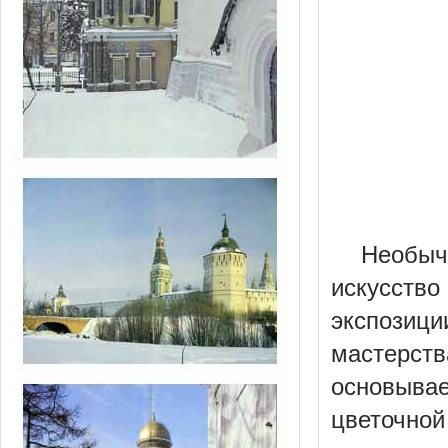
Необыч
искусство
экспозици
мастерс
основыва
цветочно