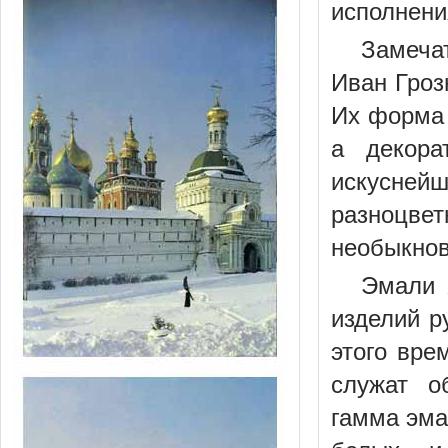
исполнени
Замеча
Иван Гроз
Их форма 
а декора
искусне
разноцв
необыкнов
Эмали 
изделий р
этого вре
служат о
гамма эма