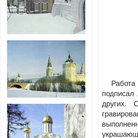
Работа
подписал 
других. 
гравиро
выполнен
украшающи