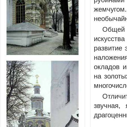
жемчугом
необычайн
Общей 
искусств
развитие 
наложения
окладов и
на золоты
многочисл
Отличи
звучная,
драгоценн