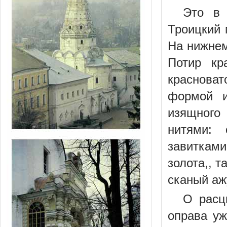
Это в 
Троицкий 
На нижнем
Потир кр
краснова
формой и
изящного
нитями:
завитками
золота,, 
сканый аж
О расц
оправа уж