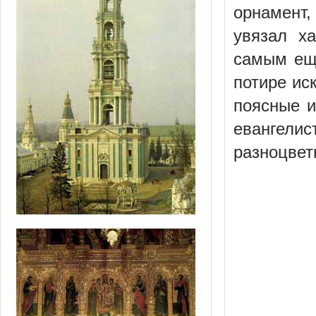
орнамент,
увязал х
самым еще
потире ис
поясные и
евангел
разноцвет