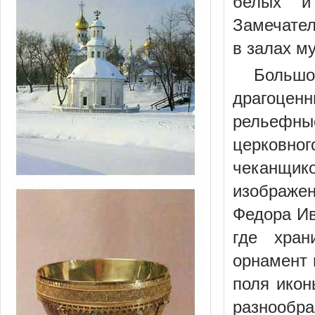
белых и 
Замечател
в залах м
Больш
драгоцен
рельефные
церковно
чеканщико
изображе
Федора Ив
где хран
орнамент 
поля икон
разнообр