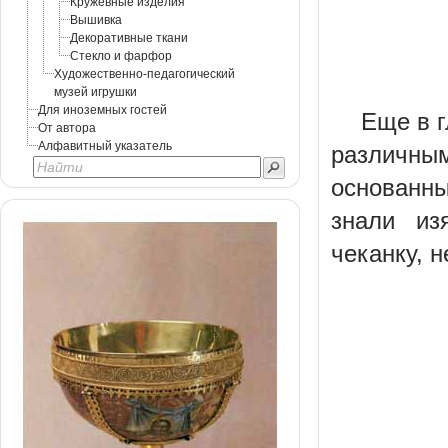
Кружевные изделия
Вышивка
Декоративные ткани
Стекло и фарфор
Художественно-педагогический
музей игрушки
Для иноземных гостей
Еще в г
От автора
Алфавитный указатель
различным
основанны
знали из
чеканку, 