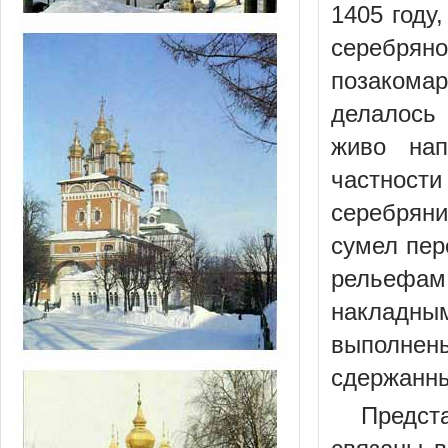
1405 году
серебря
позакомар
делалось
живо нап
частност
серебрян
сумел пер
рельефам
накладным
выполнен
сдержанны
Предст