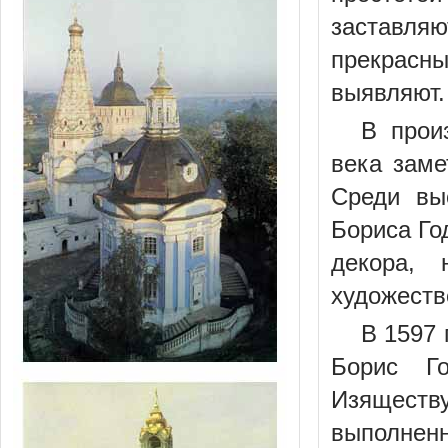
заставляю
прекрасн
выявляют.
В прои
века заме
Среди вы
Бориса Го
декора, 
художеств
В 1597
Борис Го
Изящест
выполнен