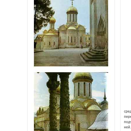
сре
пер
под
ней