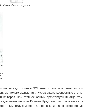
адолбами. Реконструкция
я с
в.
а.
 после надстройки в XVII веке оставалась самой низкой
нием: только скупые тяги, украшавшие крепостные стены,
дных ворот. При этом основным архитектурным акцентом,
я надвратная церковь Иоанна Предтечи, расположенная за
крепостным обликом еще более выявляла торжественную