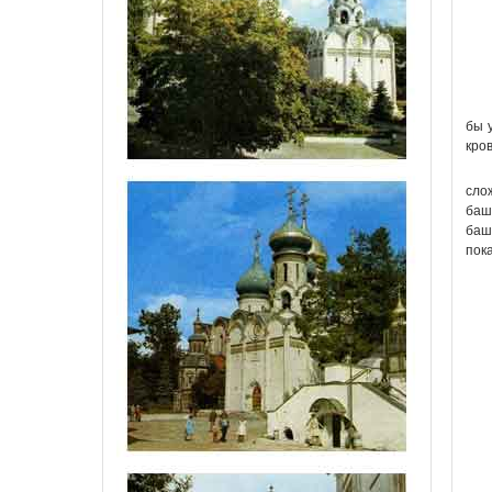
бы 
кро
сло
баш
баш
пок