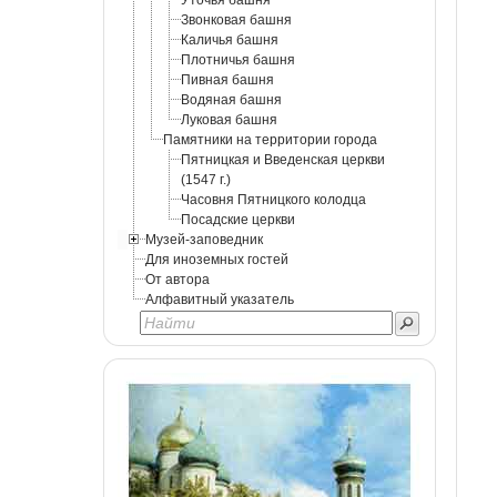
Уточья башня
Звонковая башня
Каличья башня
Плотничья башня
Пивная башня
Водяная башня
Луковая башня
Памятники на территории города
Пятницкая и Введенская церкви
(1547 г.)
Часовня Пятницкого колодца
Посадские церкви
Музей-заповедник
Для иноземных гостей
От автора
Алфавитный указатель