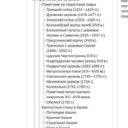
кор
Памятники на территории лавры
зна
Троицкий собор (1422—1423 гг.)
леп
Духовская церковь (1476-1477 гг.)
при
Успенский собор (1559—1585 гг.)
Казначейский корпус келий (XVII в.)
Больничные палаты с церковью
Зосимы и Савватия (1635—1637 гг.)
Предтеченский корпус (XVII в.)
Трапезная с церковью Сергия
(1686—1692 гг.)
Царские Чертоги (конец XVII в.)
Надкладезная часовня (конец XVII в.)
Надвратная церковь (1693-1699 гг.)
Митрополичьи покои (XVI—XVIII вв.)
Смоленская церковь (1745—1753 гг.)
Михеевская церковь (1734 г.)
Колокольня (1741-1769 гг.)
Памятники монастырского
некрополя XV—XVIII веков
Обелиск (1792 г.)
Крепостные стены и башни
Пятницкая башня
Красная башня
Сушильная башня