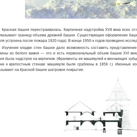
Красная башня перестраивалась. Кирпичная надстройка XVII века ясно от
указывает границу объема древней башни. Существующее оформление башни 
вля устроена после пожара 1920 года). В конце 1950-х годов проведено иссл
Изучение кладки стен башни дало возможность составить представление 
жены из белого камня — это и есть первоначальный объем башни XVI век
ня была надстрое на кирпичом. (Фрагменты ее машикулей и венчающих зубцо
ни к крепостным стенам: машикули были срублены в 1856 г.). Иконные изо
азывают на Красной башне шатровое покрытие.