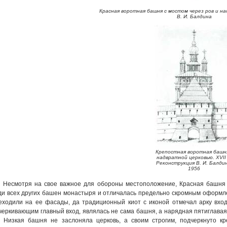
Красная воротная башня с мостом через ров и н
В. И. Балдина
Крепостная воротная башн
надвратной церковью. XVII 
Реконструкция В. И. Балдин
1956
Несмотря на свое важное для обороны местоположение, Красная башня и
ди всех других башен монастыря и отличалась предельно скромным оформле
еходили на ее фасады, да традиционный киот с иконой отмечал арку вхо
черкивающим главный вход, являлась не сама башня, а нарядная пятиглава
. Низкая башня не заслоняла церковь, а своим строгим, подчеркнуто 