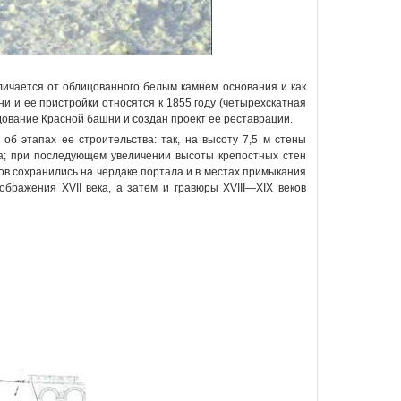
личается от облицованного белым камнем основания и как
и ее пристройки относятся к 1855 году (четырехскатная
едование Красной башни и создан проект ее реставрации.
об этапах ее строительства: так, на высоту 7,5 м стены
а; при последующем увеличении высоты крепостных стен
в сохранились на чердаке портала и в местах примыкания
бражения XVII века, а затем и гравюры XVIII—XIX веков