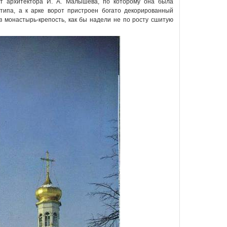
т архитектора И. А. Малышева, по которому она была
 типа, а к арке ворот пристроен богато декорированный
 монастырь-крепость, как бы надели не по росту сшитую