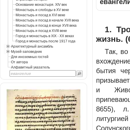
евангел
Основание монастыря. XIV век
Монастырь и слободы в XV веке
Монастырь и посад в XVI веке
Монастырь и посад в начале XVII века
Монастырь и посад в конце XVII века
1. Тр
Монастырь и посад в XVIII веке
Город и монастырь в XIX - XX веках
жизнь. (
Город и монастырь после 1917 года
Архитектурный ансамбль
Так, в
Музей-заповедник
Для иноземных гостей
вхождени
От автора
Алфавитный указатель
бытия че
призывает
и Живо
припеваю
8655), л
литургие
Солунског