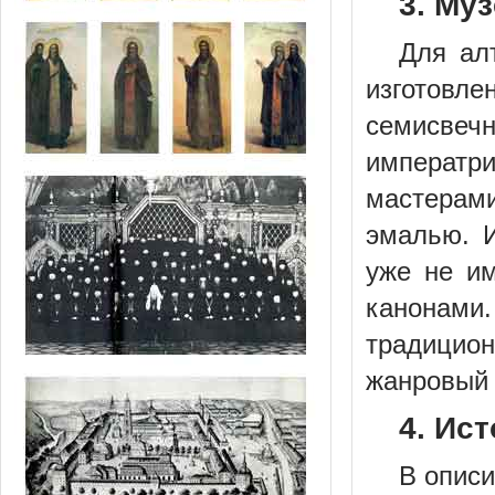
3. Му
Для ал
изготовл
семисвеч
императр
мастерам
эмалью. И
уже не им
канонами.
традицио
жанровый 
4. Ис
В описи