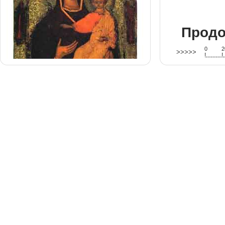
Продо
0
2
>>>>>
!
.
.
.
.
.
.
.
.
.
.
.
.
.
.
.
.
.
.
.
!
.
.
.