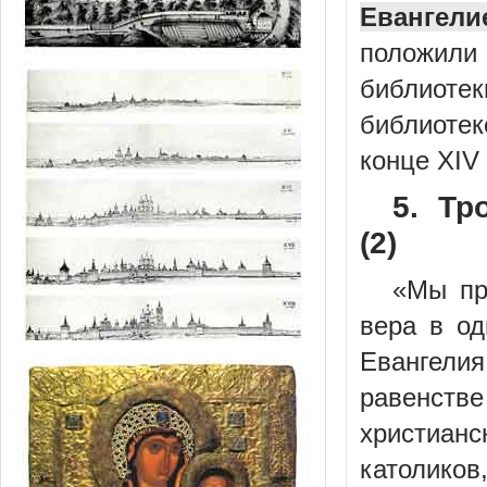
Евангели
положил
библиотек
библиоте
конце XIV
5. Тр
(2)
«Мы пр
вера в од
Евангелия
равенств
христианс
католиков,