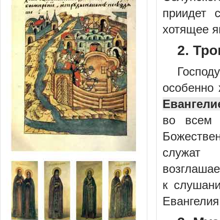
приидет 
хотящее я
2. Тр
Господ
особенно 
Евангели
во всем 
Божествен
служат 
возглашае
к слушани
Евангелия