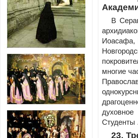
Академия
В Сера
архидиак
Иоасафа, 
Новгород
покровите
многие ча
Правосла
однокурс
драгоценн
духовное
Студенты .
23. Т