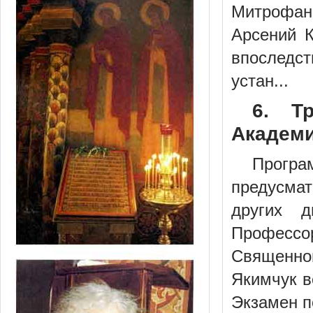
Митрофан
Арсений 
впоследст
устан...
6. Т
Академия
Прогр
предусмат
других д
Професс
Священном
Якимчук в
Экзамен п