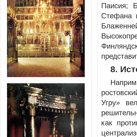
Паисия; 
Стефана 
Блаженн
Высокоп
Финляндск
представит
8. Ис
Напри
ростовск
Угру» ве
решительн
как проти
централиз