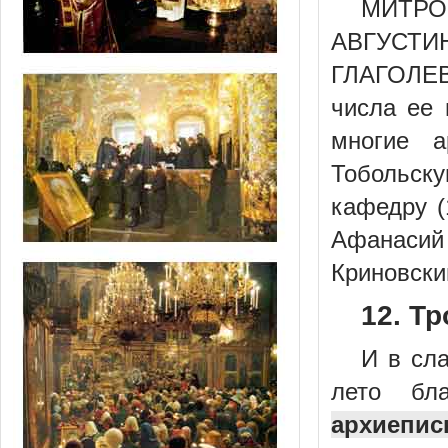
МИТРО
АВГУСТИ
ГЛАГОЛЕВС
числа ее 
многие 
Тобольску
кафедру (
Афанасий
Криновски
12. Т
И в сл
лето бла
архиепис