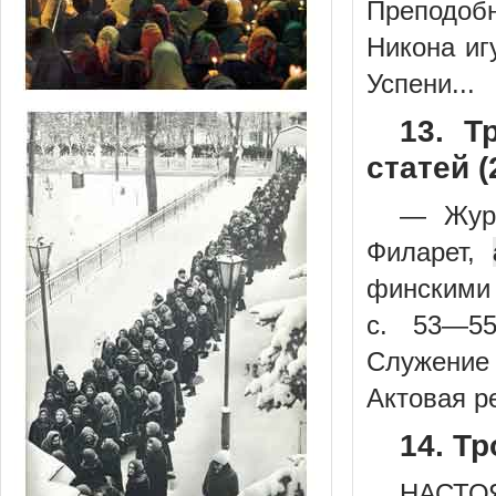
Преподобн
Никона иг
Успени...
13. Т
статей (
— Журн
Филарет,
финскими 
с. 53—55
Служение
Актовая ре
14. Т
НАСТО