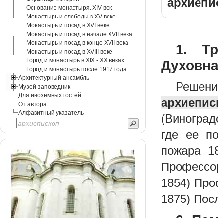
архиепи
Основание монастыря. XIV век
Монастырь и слободы в XV веке
Монастырь и посад в XVI веке
Монастырь и посад в начале XVII века
Монастырь и посад в конце XVII века
1. Тр
Монастырь и посад в XVIII веке
Город и монастырь в XIX - XX веках
Духовна
Город и монастырь после 1917 года
Архитектурный ансамбль
Решен
Музей-заповедник
Для иноземных гостей
архиепис
От автора
Алфавитный указатель
(Виноград
где ее п
пожара 18
Профессо
1854) Про
1875) Пос