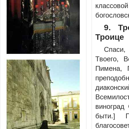
классов
богословск
9. Тр
Троице
Спаси,
Твоего, 
Пимена, 
преподоб
диаконск
Всемилос
виноград
быти.] 
благос