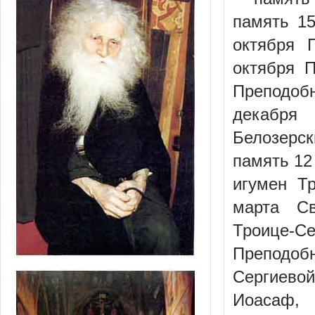
память 1
октября 
октября 
Преподоб
декабря
Белозерск
память 12
игумен Т
марта С
Троице-С
Преподоб
Сергиевой
Иоасаф, 