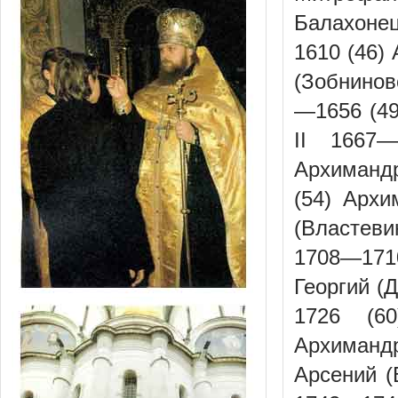
Балахоне
1610 (46)
(Зобнинов
—1656 (49
II 1667—
Архиманд
(54) Арх
(Властеви
1708—1710
Георгий (
1726 (60
Архиманд
Арсений (