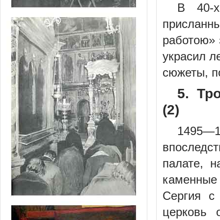
В 40-х
присланн
работою» 
украсил л
сюжеты, п
5. Тр
(2)
1495—
впоследс
палате, 
каменные
Сергия с
церковь 