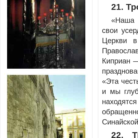
21. Т
«Наша 
свои усе
Церкви в
Правосла
Киприан —
празднова
«Эта чест
и мы глуб
находятся
обращенн
Синайской
22. Т