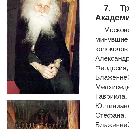
7. Т
Академия
Москов
минувшие 
колоколо
Александ
Феодосия
Блаженне
Мелхисед
Гавриила,
Юстиниан
Стефана,
Блаженн