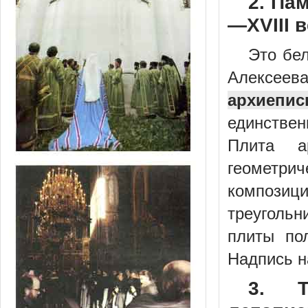
2. Па
—XVIII 
Это бе
Алексеев
архиепис
единстве
Плита а
геометри
композици
треугольн
плиты по
Надпись н
3. Т