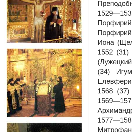
Преподобн
1529—1539
Порфирий
Порфирий 
Иона (Щел
1552 (31)
(Лужецкий
(34) Игу
Елевфери
1568 (37
1569—157
Архимандр
1577—158
Митрофа