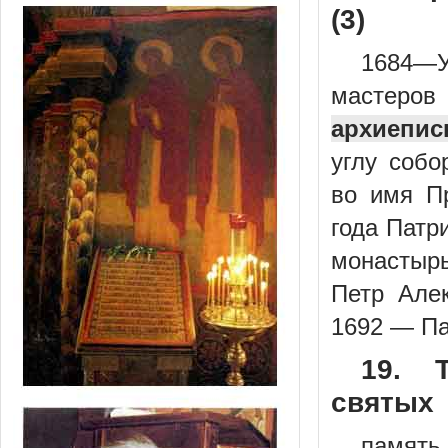
(3)
1684—У
мастеро
архиепис
углу собо
во имя П
года Патр
монастырь
Петр Алек
1692 — Па
19. 
святых
память