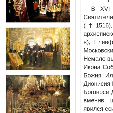
В XVI 
Святител
(†1516),
архиеписк
в), Елевф
Московски
Немало вы
Икона Соб
Божия Ил
Дионисия 
Богоносе 
вменив, 
явился еси