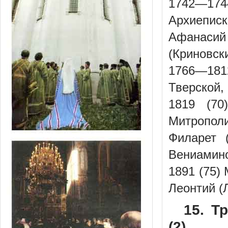
1742—1744
Архиеписк
Афанасий
(Криновск
1766—181
Тверской,
1819 (70
Митропол
Филарет 
Вениамин
1891 (75)
Леонтий (
15. Т
(2)