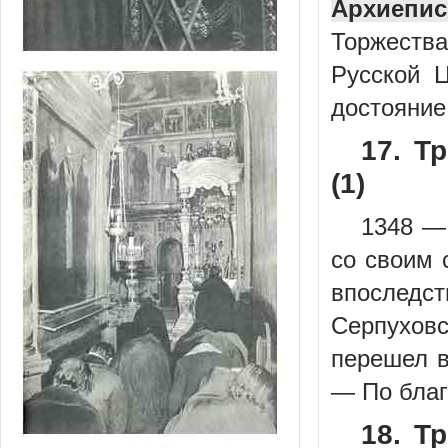
Архиепис
Торжеств
Русской 
достояние.
17. Т
(1)
1348 —
со своим 
впослед
Серпуховс
перешел в
— По благ
18. Т