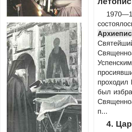
летопис
1970—
состоялос
Архиепис
Святейший
Священно
Успенски
просиявш
проходил 
был избра
Священноа
п...
4. Цар