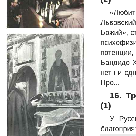
«Люби
Львовский
Божий», о
психофизи
потенции,
Бандидо Х
нет ни од
Про...
16. Т
(1)
У Русс
благопри