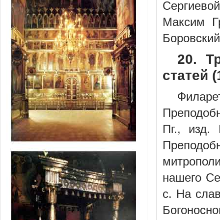
Сергиевой
Максим Г
Боровский
20. Т
статей (
Филар
Преподобн
Пг., изд.
Преподобн
митропол
нашего Се
с. На сла
Богоносно