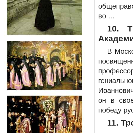
общеправо
во ...
10. Т
Академия
В Моск
посвяще
профессо
гениальн
Иоаннович
он в сво
победу ру
11. Т