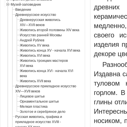
Музей-заповедник
древних 
Введение
керамичес
Древнерусское искусство
Древнерусская живопись
медленно,
XIV—XVII веков
Живопись второй половины XIV века
своего и
Искусство ранней Москвы
Андрей Рублев
изделия п
Живопись XV века
Живопись конца XV - начала XVI века
декоре цв
Живопись XVI века
Живопись троицких мастеров
Разноо
XVI века
Живопись конца XVI - начала XVI
Издавна с
века
Живопись XVII века
туловом 
Древнерусское прикладное искусство
горлом. В
XIV—XVII веков
Лицевое шитье
глины отл
Орнаментальное шитье
Мелкая пластика
Интересн
Золотое и серебряное дело
Русская живопись, графика и
носиком, 
прикладное искусство XVIII -