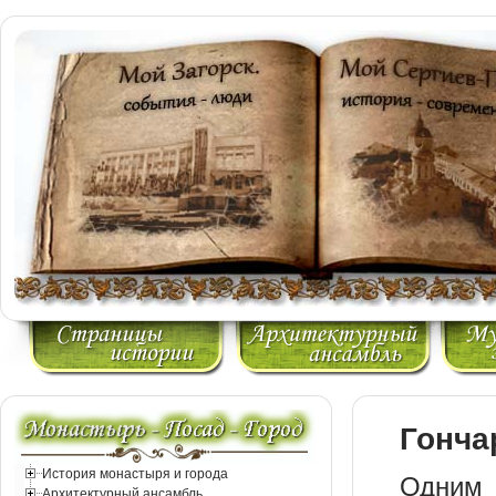
Гонча
История монастыря и города
Одним 
Архитектурный ансамбль