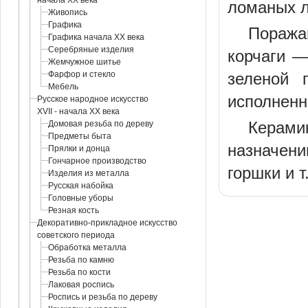
начала XX века
ломаных л
Живопись
Графика
Поража
Графика начала XX века
Серебряные изделия
корчаги —
Жемчужное шитье
Фарфор и стекло
зеленой 
Мебель
исполненн
Русское народное искусство
XVII - начала XX века
Керами
Домовая резьба по дереву
Предметы быта
назначени
Прялки и донца
Гончарное производство
горшки и 
Изделия из металла
Русская набойка
Головные уборы
Резная кость
Декоративно-прикладное искусство
советского периода
Обработка металла
Резьба по камню
Резьба по кости
Лаковая роспись
Роспись и резьба по дереву