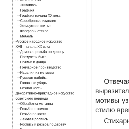
начала XX века
Живопись
Графика
Графика начала XX века
Серебряные изделия
Жемчужное шитье
Фарфор и стекло
Мебель
Русское народное искусство
XVII - начала XX века
Домовая резьба по дереву
Предметы быта
Прялки и донца
Гончарное производство
Изделия из металла
Русская набойка
Отвеча
Головные уборы
Резная кость
выразите
Декоративно-прикладное искусство
советского периода
мотивы уз
Обработка металла
стилю вре
Резьба по камню
Резьба по кости
Стихар
Лаковая роспись
Роспись и резьба по дереву