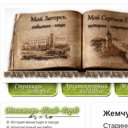
Жемчу
История монастыря и города
Старин
Архитектурный ансамбль