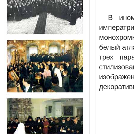
В ином
императр
монохром
белый атл
трех пар
стилизов
изображен
декоратив