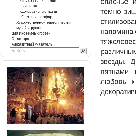
оплечье 
Кружевные изделия
Вышивка
темно-в
Декоративные ткани
Стекло и фарфор
стилизов
Художественно-педагогический
музей игрушки
напомин
Для иноземных гостей
От автора
тяжелове
Алфавитный указатель
различны
звезды. 
пятнами 
любовь к
декоратив