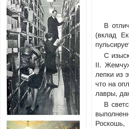
В отли
(вклад Е
пульсируе
С изыс
II. Жемчу
лепки из 
что на оп
лавры, да
В свет
выполненн
Роскошь, 