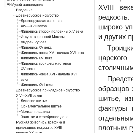
Музей-заповедник
XVIII ве
Введение
редкость
Древнерусское искусство
Древнерусская живопись
широко уп
XIV—XVII веков
Живопись второй половины XIV века
и других 
Искусство ранней Москвы
Андрей Рублев
Троицк
Живопись XV века
Живопись конца XV - начала XVI века
царского
Живопись XVI века
Живопись троицких мастеров
столичным
XVI века
Живопись конца XVI - начала XVI
Предст
века
Живопись XVII века
образцов 
Древнерусское прикладное искусство
XIV—XVII веков
шитье, из
Лицевое шитье
Орнаментальное шитье
фактуры 
Мелкая пластика
отдельным
Золотое и серебряное дело
Русская живопись, графика и
плотным г
прикладное искусство XVIII -