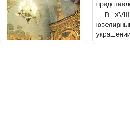
представл
В XVII
ювелирным
украшении