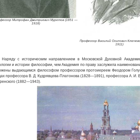
фессор Митрофан Дмитриевич Муретов (1851 —
1918)
Профессор Василий Осипович Ключевс
1911)
Наряду с историческим направлением в Московской Духовной Академи
ологии и истории философии, чем Академия по праву заслужила наименован
ожены выдающимся философом профессором протоиереем Феодором Голуб
дах профессора В. Д. Кудрявцева-Платонова (1828—1891), профессора А. И.
ренского (1882—1943).