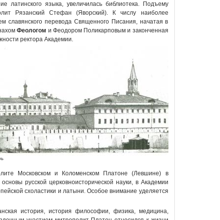
ние латинского языка, увеличилась библиотека. Подъему
лит Рязанский Стефан (Яворский). К числу наиболее
ем славянского перевода Священного Писания, начатая в
онахом
Феологом
и Феодором Поликарповым и законченная
жности ректора Академии.
рь
олите Московском и Коломенском Платоне (Левшине) в
основы русской церковноисторической науки, в Академии
пейской схоластики и латыни. Особое внимание уделяется
анская история, история философии, физика, медицина,