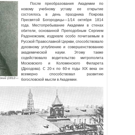
После преобразования Академии по
новому учебному уставу ее открытие
состоялось в день праздника Покрова
Пресвятой Богородицы—1/14 октября 1814
года. Местопребывание Академии в стенах
обители, основанной Преподобным Сергием
Радонежским, издревле особо почитаемым в
Русской Православной Церкви, способствовало
духовному углублению и совершенствованию
академической науки. Этому также
содействовало водительство митрополита
Московского и Коломенского Филарета
(Дроздова). С 20-х по 60-е годы XIX века он
всемерно способствовал развитию
ский (1812—
богословской мысли в Академии.