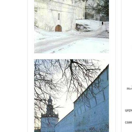
Мит
цер
сам