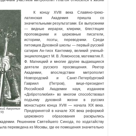
ердечным участием митрополит Платон относился к жизни
К концу XVIII века Славяно-греко-
латинская Академия пришла со
значительными результатами. Ее выпускники
— видные иерархи, клирики, блестящие
проповедники и церковные писатели,
историки, поэты, переводчики. Среди
питомцев Духовной школы — первый русский
сатирик Ан-тиох Кантемир, великий ученый-
энциклопедист М. В. Ломоносов, математик Л.
Ф. Магницкий и многие другие выдающиеся
деятели русского просвещения. Ректор
Академии, впоследствии митрополит
Новгородский и Санкт-Петербургский
Гавриил (Петров), вице-президент
Российской Академии наук, изданием
«Добротолюбия» во многом способствовал
подъему духовной жизни в русских
монастырях конца XVIII — начала XIX века.
ский Августин
Предпринятой в начале XIX века реформой
19)
церковного образования раскрылись
кадемии. Решением Святейшего Синода, по ходатайству
 была переведена из Москвы, где ее помещения значительно