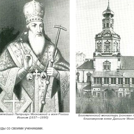
ятейший Патриарх Московский и всея России
Богоявленский монастырь (основан 
Иоаким (1637—1690)
благоверном князе Данииле Моск
уды со своими учениками.