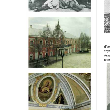
(Гу
тру
Ака
вре