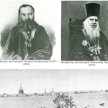
ессор протоиерей Феодор Голубинский (1797—
Профессор протоиерей Александр Гор
1854)
1875)