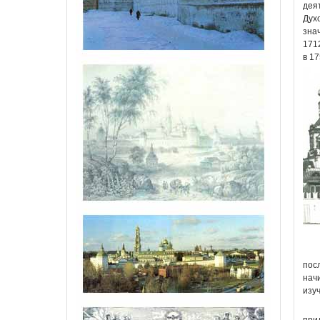
дея
Дух
зна
171
в 1
пос
нач
изу