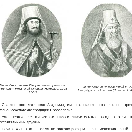
Местоблюститель Патриаршего престола
Митрополит Новгородский и Са
рополит Рязанский Стефан (Яворский; 1658—
Петербургский Гавриил (Петров; 17
1722)
Славяно-греко-латинская Академия, именовавшаяся первоначально гр
ковно-богословские традиции Православия.
Уже первые ее выпускники внесли значительный вклад в отечест
остоятельными трудами.
Начало XVIII века — время петровских реформ — ознаменовало новый эт