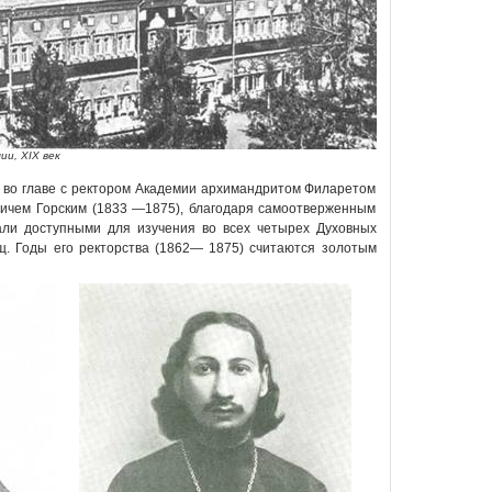
ии, XIX век
и во главе с ректором Академии архимандритом Филаретом
ичем Горским (1833 —1875), благодаря самоотверженным
тали доступными для изучения во всех четырех Духовных
щ. Годы его ректорства (1862— 1875) считаются золотым