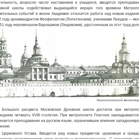
тельность, возросло число наставников и учащихся, вводится преподава
овной школы содействовал выдающийся иерарх того времени Митропо
чительных событий в жизни Академии относится работа над новым издани
2 году архимандритом Феофилактом (Лопатинским), учениками Лихудов — м
751 году иеромонахом Варлаамом (Лящевским), удостоенным за этот труд дол
Заиконоспасский монасты
Большого расцвета Московская Духовная школа достигла при митроп
леднюю четверть XVIII столетия. При митрополите Платоне закладываются 
инается преподавание на русском языке, ограничившее влияние западноевро
чению
Церковного Устава. Вводится ряд новых предметов: церковная и гражд