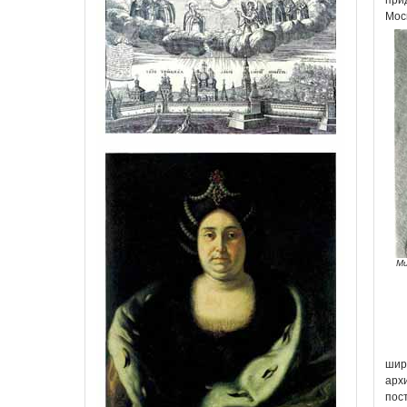
при
Мос
Ми
шир
арх
пос