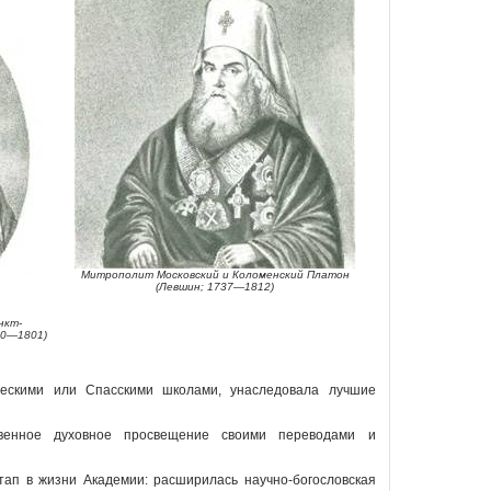
Митрополит Московский и Коломенский Платон
(Левшин; 1737—1812)
нкт-
30—1801)
еческими или Спасскими школами, унаследовала лучшие
венное духовное просвещение своими переводами и
ап в жизни Академии: расширилась научно-богословская