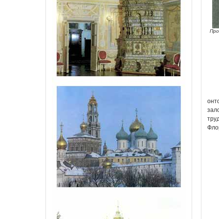
Про
онт
зал
тру
Фло