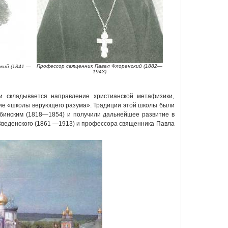
Профессор священник Павел Флоренский (1882—
кий (1841 —
1943)
и складывается направление христианской метафизики,
ие «школы верующего разума». Традиции этой школы были
инским (1818—1854) и получили дальнейшее развитие в
 Введенского (1861 —1913) и профессора священника Павла