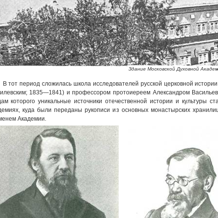
Здание Московской Духовной Академ
В тот период сложилась школа исследователей русской церковной истори
милевским; 1835—1841) и профессором протоиереем Александром Васильев
дам которого уникальные источники отечественной истории и культуры с
демиях, куда были переданы рукописи из основных монастырских хранили
менем Академии.