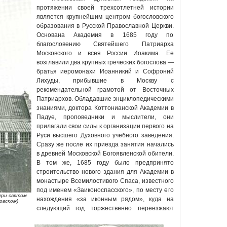
протяжении своей трехсотлетней истории
является крупнейшим центром богословского
образования в Русской Православной Церкви.
Основана Академия в 1685 году по
благословению Святейшего Патриарха
Московского и всея России Иоакима. Ее
возглавили два крупных греческих богослова —
братья иеромонахи Иоанникий и Софроний
Лихуды, прибывшие в Москву с
рекомендательной грамотой от Восточных
Патриархов. Обладавшие энциклопедическими
знаниями, доктора Коттонианской Академии в
Падуе, проповедники и мыслители, они
прилагали свои силы к организации первого на
Руси высшего Духовного учебного заведения.
Сразу же после их приезда занятия начались
в древней Московской Богоявленской обители.
В том же, 1685 году было предпринято
строительство нового здания для Академии в
монастыре Всемилостивого Спаса, известного
под именем «Заиконоспасского», по месту его
при святом
нахождения «за иконным рядом», куда на
овском)
следующий год торжественно переезжают