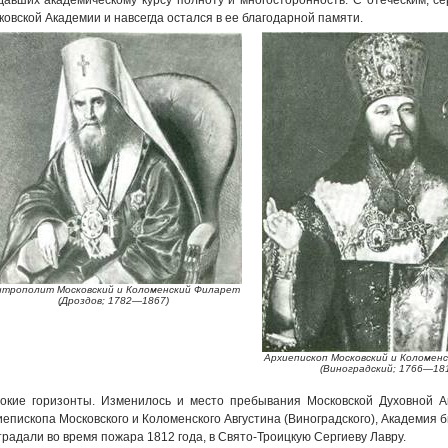
давших академическому курсу полноту и многосторонность. С отеческим, с
ковской Академии и навсегда остался в ее благодарной памяти.
трополит Московский и Коломенский Филарет
(Дроздов; 1782—1867)
Архиепископ Московский и Коломен
(Виноградский; 1766—18
окие горизонты. Изменилось и место пребывания Московской Духовной А
иепископа Московского и Коломенского Августина (Виноградского), Академия
традали во время пожара 1812 года, в Свято-Троицкую Сергиеву Лавру.