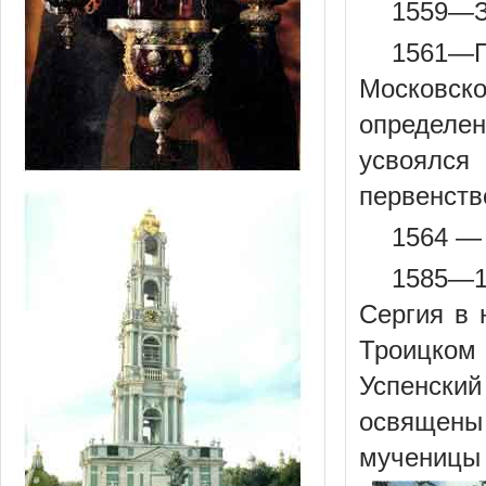
1559—З
1561—
Московск
определе
усвоялс
первенств
1564 — 
1585—1
Сергия в 
Троицком
Успенский
освящены 
мученицы