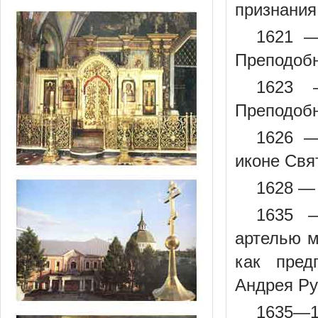
признания
1621 —
Преподобн
1623 
Преподобн
1626 —
иконе Свя
1628 —
1635 
артелью м
как пред
Андрея Ру
1635—1