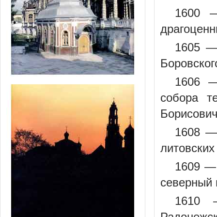
1600 
драгоценн
1605 —
Боровског
1606 —
собора т
Борисович
1608 —
литовских
1609 —
северный 
1610 
Радонежск