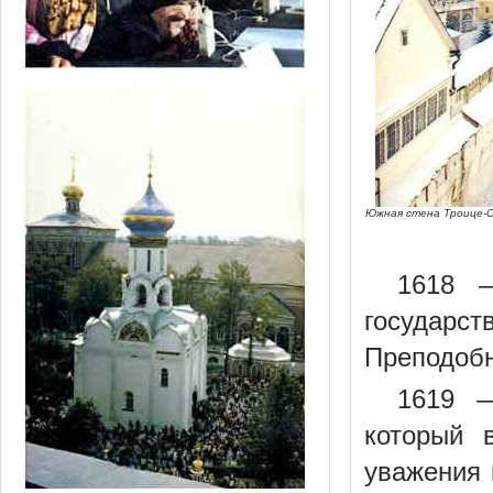
Южная стена Троице-Се
1618 
государст
Преподобн
1619 —
который 
уважения 