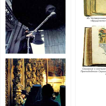
Из Четвероеван
«Вруцелето».
Сказание о кончине
Преподобного Сергия.