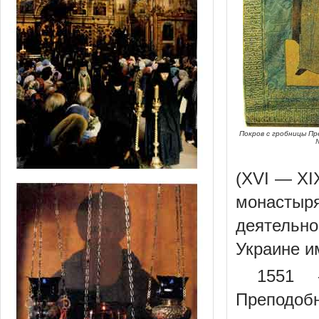
Покров с гробницы Пр
(XVI — XI
монастыр
деятельно
Украине и
1551 
Преподобн